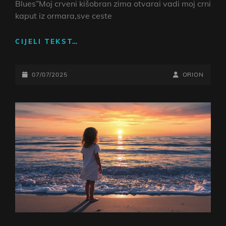
Blues”Moj crveni kišobran zima otvarai vadi moj crni
kaput iz ormara,sve ceste
DOWNLOAD
CIJELI TEKST…
WAV,
MP3
POSTED-
I
BY
BYLINE
07/07/2025
ORION
YOUTUBE
ON
LINE
ORION
–
“KORČULANSKI
BLUES”