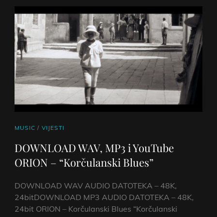
CAT
MUSIC
/
VIJESTI
LINKS
DOWNLOAD WAV, MP3 i YouTube
ORION – “Korčulanski Blues”
DOWNLOAD WAV AUDIO DATOTEKA – 48K,
24bitDOWNLOAD MP3 AUDIO DATOTEKA – 48K,
24bit ORION – Korčulanski Blues “Korčulanski