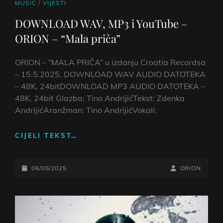
CAT
MUSIC
/
VIJESTI
LINKS
DOWNLOAD WAV, MP3 i YouTube –
ORION – “Mala priča”
ORION – “MALA PRIČA” u izdanju Croatia Recordsa
– 15.5.2025. DOWNLOAD WAV AUDIO DATOTEKA
– 48K, 24bitDOWNLOAD MP3 AUDIO DATOTEKA –
48K, 24bit Glazba: Tino AndrijićTekst: Zdenka
AndrijićAranžman: Tino AndrijićVokali:
DOWNLOAD
CIJELI TEKST…
WAV,
MP3
POSTED-
I
BY
BYLINE
06/05/2025
ORION
YOUTUBE
ON
LINE
–
ORION
–
“MALA